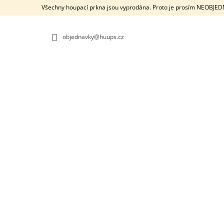
K
Přejít
Všechny houpací prkna jsou vyprodána. Proto je prosím NEOBJE
na
O
ZPĚT
ZPĚT
obsah
DO
DO
Š
OBCHODU
OBCHODU
objednavky@huups.cz
Í
K