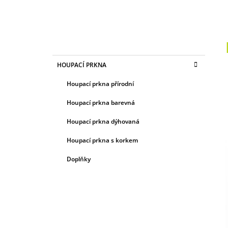
P
O
S
K
Přeskočit
HOUPACÍ PRKNA
T
A
kategorie
T
R
Houpací prkna přírodní
E
A
G
Houpací prkna barevná
N
O
R
N
Houpací prkna dýhovaná
I
Í
E
Houpací prkna s korkem
P
A
Doplňky
N
E
L