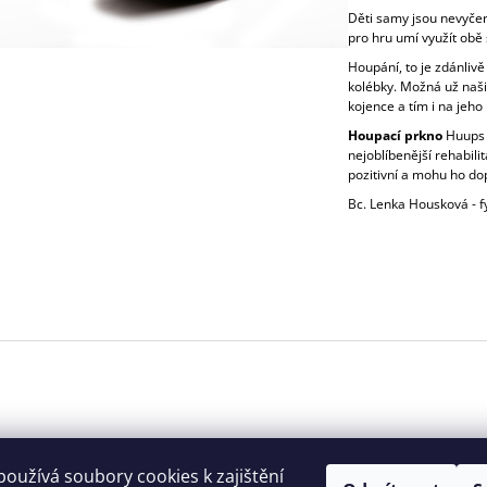
Děti samy jsou nevyčer
pro hru umí využít obě 
Houpání, to je zdánlivě
kolébky. Možná už naši 
kojence a tím i na jeho
Houpací prkno
Huups s
nejoblíbenější rehabi
pozitivní a mohu ho do
Bc. Lenka Housková - f
oužívá soubory cookies k zajištění