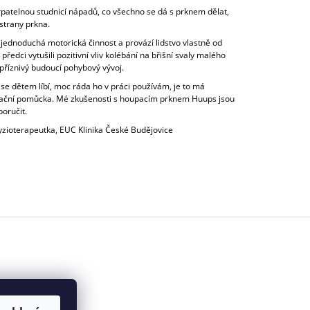
patelnou studnicí nápadů, co všechno se dá s prknem dělat,
strany prkna.
 jednoduchá motorická činnost a provází lidstvo vlastně od
předci vytušili pozitivní vliv kolébání na břišní svaly malého
 příznivý budoucí pohybový vývoj.
e dětem líbí, moc ráda ho v práci používám, je to má
litační pomůcka. Mé zkušenosti s houpacím prknem Huups jsou
poručit.
yzioterapeutka, EUC Klinika České Budějovice