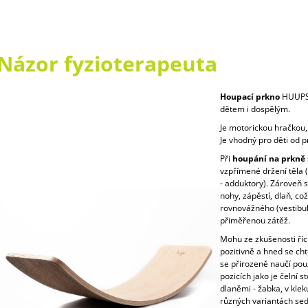
Názor fyzioterapeuta
Houpací prkno
HUUPS j
dětem i dospělým.
Je motorickou hračkou,
Je vhodný pro děti od 
Při
houpání na prkně
vzpřímené držení těla (
- adduktory). Zároveň s
nohy, zápěstí, dlaň, což
rovnovážného (vestibul
přiměřenou zátěž.
Mohu ze zkušenosti říc
pozitivně a hned se cht
se přirozeně naučí pou
pozicích jako je čelní 
dlaněmi - žabka, v klek
různých variantách sed