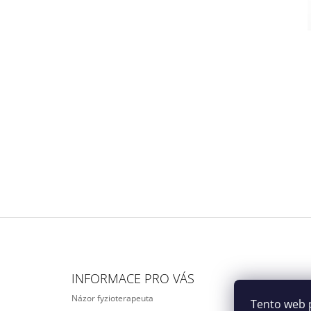
Z
Á
INFORMACE PRO VÁS
P
Názor fyzioterapeuta
A
Tento web p