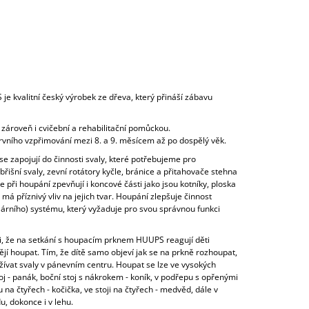
e kvalitní český výrobek ze dřeva, který přináší zábavu
 zároveň i cvičební a rehabilitační pomůckou.
prvního vzpřimování mezi 8. a 9. měsícem až po dospělý věk.
se zapojují do činnosti svaly, které potřebujeme pro
břišní svaly, zevní rotátory kyčle, bránice a přitahovače stehna
e při houpání zpevňují i koncové části jako jsou kotníky, ploska
 má příznivý vliv na jejich tvar. Houpání zlepšuje činnost
árního) systému, který vyžaduje pro svou správnou funkci
i, že na setkání s houpacím prknem HUUPS reagují děti
ějí houpat. Tím, že dítě samo objeví jak se na prkně rozhoupat,
žívat svaly v pánevním centru. Houpat se lze ve vysokých
stoj - panák, boční stoj s nákrokem - koník, v podřepu s opřenými
u na čtyřech - kočička, ve stoji na čtyřech - medvěd, dále v
u, dokonce i v lehu.