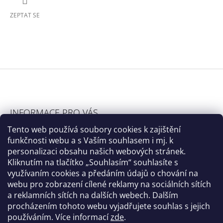
ZEPTAT SE
Z
Á
INFORMACE PRO VÁS
P
Názor fyzioterapeuta
Tento web používá soubory cookies k zajištění
A
funkčnosti webu a s Vaším souhlasem i mj. k
Bezpečnostní pokyny
T
personalizaci obsahu našich webových stránek.
Kontakt
Í
Kliknutím na tlačítko „Souhlasím“ souhlasíte s
Doprava a platba
využívaním cookies a předáním údajů o chování na
Obchodní podmínky
webu pro zobrazení cílené reklamy na sociálních sítích
a reklamních sítích na dalších webech. Dalším
Ochrana osobních údajů
procházením tohoto webu vyjadřujete souhlas s jejich
Elektronická evidence tržeb
používáním. Více informací
zde
.