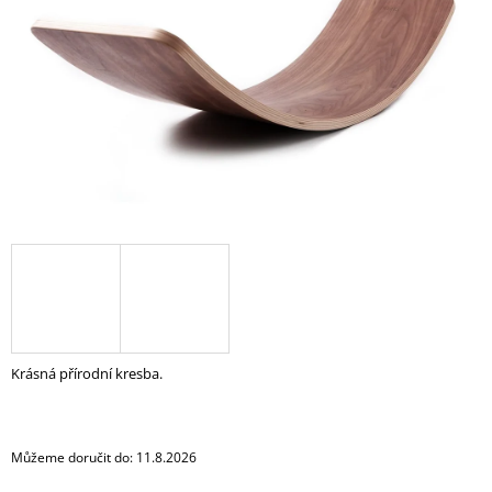
A
J
Í
T
?
HLEDAT
Krásná přírodní kresba.
Můžeme doručit do:
11.8.2026