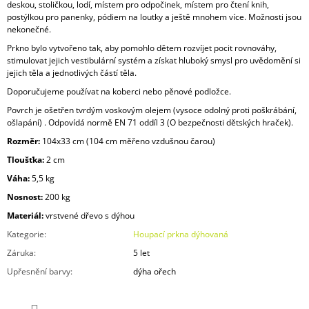
deskou, stoličkou, lodí, místem pro odpočinek, místem pro čtení knih,
postýlkou pro panenky, pódiem na loutky a ještě mnohem více. Možnosti jsou
nekonečné.
Prkno bylo vytvořeno tak, aby pomohlo dětem rozvíjet pocit rovnováhy,
stimulovat jejich vestibulární systém a získat hluboký smysl pro uvědomění si
jejich těla a jednotlivých částí těla.
Doporučujeme používat na koberci nebo pěnové podložce.
Povrch je ošetřen tvrdým voskovým olejem (vysoce odolný proti poškrábání,
ošlapání) . Odpovídá normě EN 71 oddíl 3 (O bezpečnosti dětských hraček).
Rozměr:
104x33 cm (104 cm měřeno vzdušnou čarou)
Tloušťka:
2 cm
Váha:
5,5 kg
Nosnost:
200 kg
Materiál:
vrstvené dřevo s dýhou
Kategorie
:
Houpací prkna dýhovaná
Záruka
:
5 let
Upřesnění barvy
:
dýha ořech