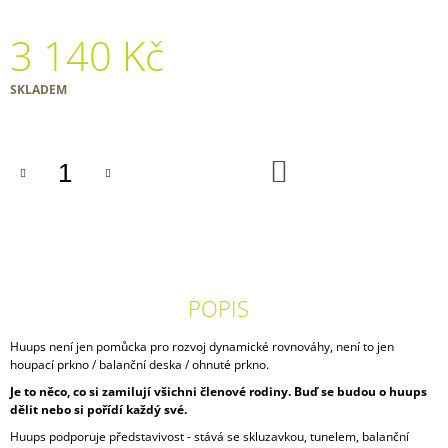
3 140 Kč
Měrná
SKLADEM
cena:
DO
KOŠÍKU
POPIS
Huups není jen pomůcka pro rozvoj dynamické rovnováhy, není to jen
houpací prkno / balanční deska / ohnuté prkno.
Je to něco, co si zamilují všichni členové rodiny. Buď se budou o huups
dělit nebo si pořídí každý své.
Huups podporuje představivost - stává se skluzavkou, tunelem, balanční